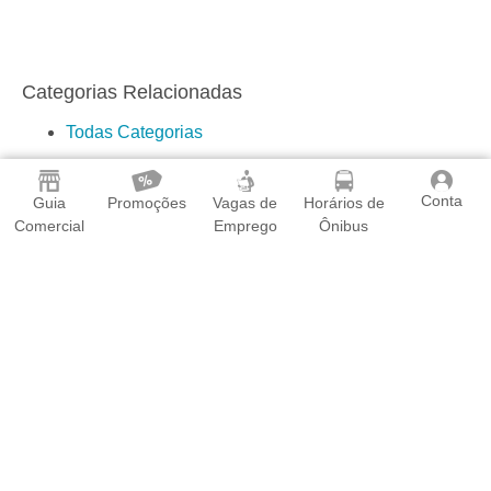
Seja para resolver problemas com seus aparelhos ou
para adquirir produtos novos, você pode confiar nas
empresas listadas acima para fornecer um serviço de
qualidade em Serra/ES. Não hesite em entrar em contato
com elas e descobrir como podem atender suas
necessidades de refrigeração.
Conta
Guia
Promoções
Vagas de
Horários de
Comercial
Emprego
Ônibus
Categorias Relacionadas
Todas Categorias
Ar Condicionado
Assistência Técnica
Assistência Técnica de Ar Condicionado