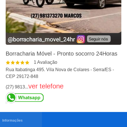
Borracharia Móvel - Pronto socorro 24Horas
1
Avaliação
Rua Itabatinga 495. Vila Nova de Colares
-
Serra
/
ES
-
CEP
29172-848
ver telefone
(27) 9813...
Informações