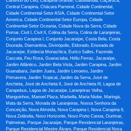
Cantinho do Céu, Carapina Grande, Castelândia, Caçaroca,
Central Carapina, Chácara Parreiral, Cidade Continental,
Cidade Continental-Setor ASIA, Cidade Continental-Setor
America, Cidade Continental-Setor Europa, Cidade
Continental-Setor Oceania, Cidade Nova da Serra, Cidade
Pomar, Civit I, Civit II, Colina da Serra, Colina de Laranjeiras,
Conjunto Carapina I, Conjunto Jacaraípe, Costa Bela, Costa
Dourada, Diamantina, Divinópolis, Eldorado, Enseada de
Jacaraípe, Estância Monazítica, Eurico Salles, Fazenda
Cascata, Feu Rosa, Guaraciaba, Hélio Ferraz, Jacaraípe,
Jardim Atlântico, Jardim Bela Vista, Jardim Carapina, Jardim
Guanabara, Jardim Juara, Jardim Limoeiro, Jardim
Primavera, Jardim Tropical, Jardim da Serra, José de
Anchieta, José de Anchieta II, José de Anchieta III, Lagoa de
Carapebus, Lagoa de Jacaraípe, Laranjeiras Velha,
Manguinhos, Manoel Plaza, Marbella, Maria Niobe, Maringá,
Mata da Serra, Morada de Laranjeiras, Nossa Senhora da
Conceição, Nova Almeida, Nova Carapina I, Nova Carapina II,
Nova Zelândia, Novo Horizonte, Novo Porto Canoa, Ourimar,
Palmeiras, Parque Jacaraípe, Parque Residencial Laranjeiras,
Parque Residencial Mestre Álvaro, Parque Residencial Nova