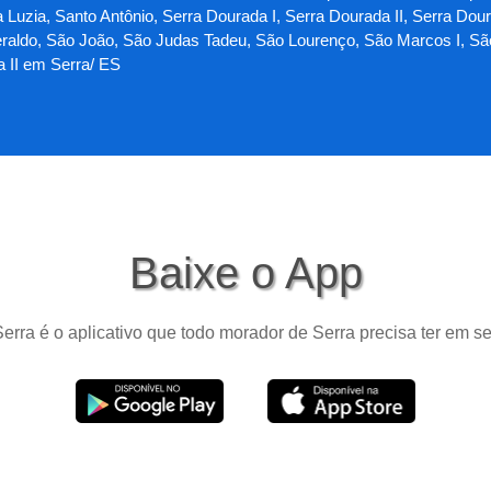
Luzia, Santo Antônio, Serra Dourada I, Serra Dourada II, Serra Doura
aldo, São João, São Judas Tadeu, São Lourenço, São Marcos I, São M
a II em Serra/ ES
Baixe o App
erra é o aplicativo que todo morador de Serra precisa ter em se