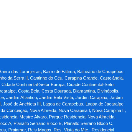
Bairro das Laranjeiras, Bairro de Fátima, Balneário de Carapebus,
ho da Serra II, Cantinho do Céu, Carapina Grande, Castelândia,
, Cidade Continental-Setor Europa, Cidade Continental-Setor
Jacaraípe, Costa Bela, Costa Dourada, Diamantina, Divinópolis,
, Jardim Atlântico, Jardim Bela Vista, Jardim Carapina, Jardim
I, José de Anchieta III, Lagoa de Carapebus, Lagoa de Jacaraípe,
 da Conceição, Nova Almeida, Nova Carapina I, Nova Carapina II,
esidencial Mestre Álvaro, Parque Residencial Nova Almeida,
oco A, Planalto Serrano Bloco B, Planalto Serrano Bloco C,
bus, Praiamar, Reis Magos, Res. Vista do Mte., Residencial