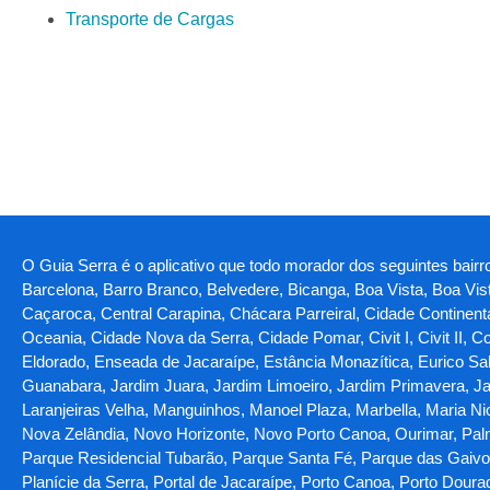
Transporte de Cargas
O Guia Serra é o aplicativo que todo morador dos seguintes bairro
Barcelona, Barro Branco, Belvedere, Bicanga, Boa Vista, Boa Vi
Caçaroca, Central Carapina, Chácara Parreiral, Cidade Continent
Oceania, Cidade Nova da Serra, Cidade Pomar, Civit I, Civit II, C
Eldorado, Enseada de Jacaraípe, Estância Monazítica, Eurico Sal
Guanabara, Jardim Juara, Jardim Limoeiro, Jardim Primavera, Jar
Laranjeiras Velha, Manguinhos, Manoel Plaza, Marbella, Maria N
Nova Zelândia, Novo Horizonte, Novo Porto Canoa, Ourimar, Palm
Parque Residencial Tubarão, Parque Santa Fé, Parque das Gaivotas
Planície da Serra, Portal de Jacaraípe, Porto Canoa, Porto Doura