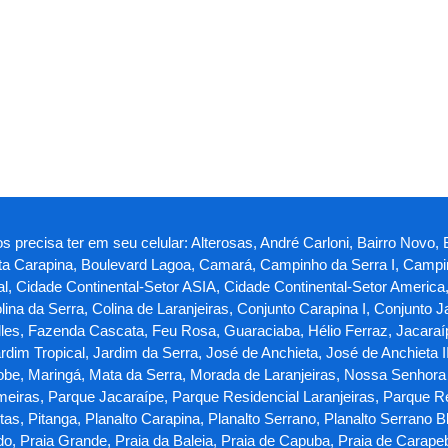
s precisa ter em seu celular: Alterosas, André Carloni, Bairro Novo, 
sta Carapina, Boulevard Lagoa, Camará, Campinho da Serra I, Campin
al, Cidade Continental-Setor ASIA, Cidade Continental-Setor America
olina da Serra, Colina de Laranjeiras, Conjunto Carapina I, Conjunto 
les, Fazenda Cascata, Feu Rosa, Guaraciaba, Hélio Ferraz, Jacaraípe
dim Tropical, Jardim da Serra, José de Anchieta, José de Anchieta I
iobe, Maringá, Mata da Serra, Morada de Laranjeiras, Nossa Senhora
eiras, Parque Jacaraípe, Parque Residencial Laranjeiras, Parque R
, Pitanga, Planalto Carapina, Planalto Serrano, Planalto Serrano Bl
do, Praia Grande, Praia da Baleia, Praia de Capuba, Praia de Carape