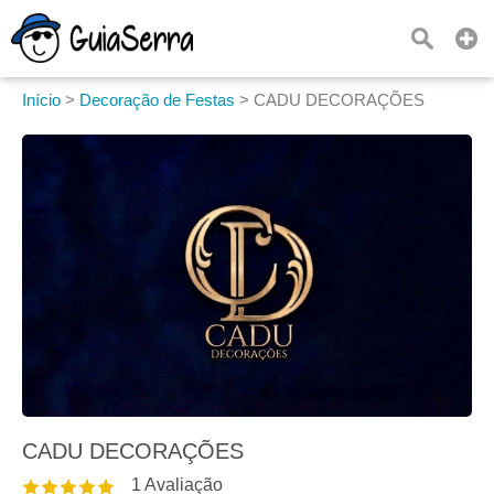
Início
>
Decoração de Festas
>
CADU DECORAÇÕES
CADU DECORAÇÕES
1
Avaliação