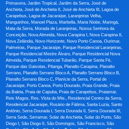
Primavera, Jardim Tropical, Jardim da Serra, José de
Anchieta, José de Anchieta II, José de Anchieta III, Lagoa de
Carapebus, Lagoa de Jacaraípe, Laranjeiras Velha,
Manguinhos, Manoel Plaza, Marbella, Maria Niobe, Maringá,
Mata da Serra, Morada de Laranjeiras, Nossa Senhora da
Conceição, Nova Almeida, Nova Carapina I, Nova Carapina II,
Nova Zelândia, Novo Horizonte, Novo Porto Canoa, Ourimar,
Palmeiras, Parque Jacaraípe, Parque Residencial Laranjeiras,
Parque Residencial Mestre Álvaro, Parque Residencial Nova
Almeida, Parque Residencial Tubarão, Parque Santa Fé,
Parque das Gaivotas, Pitanga, Planalto Carapina, Planalto
Serrano, Planalto Serrano Bloco A, Planalto Serrano Bloco B,
Planalto Serrano Bloco C, Planície da Serra, Portal de
Jacaraípe, Porto Canoa, Porto Dourado, Praia Grande, Praia
da Baleia, Praia de Capuba, Praia de Carapebus, Praiamar,
Reis Magos, Res. Vista do Mte., Residencial Centro da Serra,
Residencial Jacaraípe, Rosário de Fátima, Santa Luzia, Santo
Antônio, Serra Dourada I, Serra Dourada II, Serra Dourada III,
Serra Sede, Serramar, Solar de Anchieta, Solar do Porto, São
Diogo I, São Diogo II, São Domingos, São Francisco, São