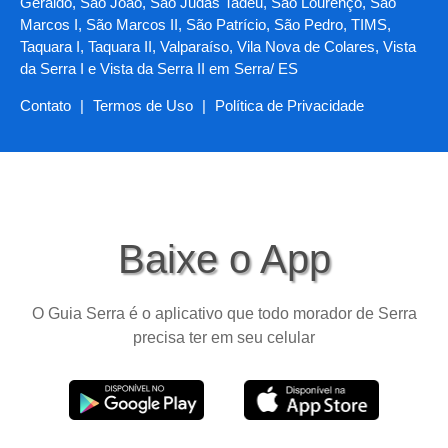
Geraldo, São João, São Judas Tadeu, São Lourenço, São
Marcos I, São Marcos II, São Patrício, São Pedro, TIMS,
Taquara I, Taquara II, Valparaíso, Vila Nova de Colares, Vista
da Serra I e Vista da Serra II em Serra/ ES
Contato
|
Termos de Uso
|
Política de Privacidade
Baixe o App
O Guia Serra é o aplicativo que todo morador de Serra
precisa ter em seu celular