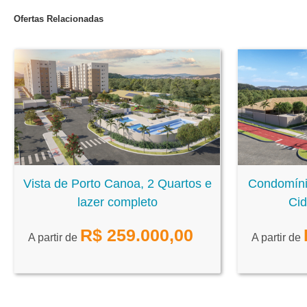
Ofertas Relacionadas
Vista de Porto Canoa, 2 Quartos e
Condomíni
lazer completo
Cid
R$
259.000,00
A partir de
A partir de