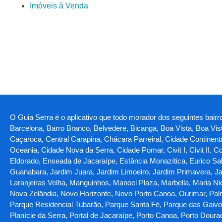
Imóveis à Venda
O Guia Serra é o aplicativo que todo morador dos seguintes bairro
Barcelona, Barro Branco, Belvedere, Bicanga, Boa Vista, Boa Vi
Caçaroca, Central Carapina, Chácara Parreiral, Cidade Continent
Oceania, Cidade Nova da Serra, Cidade Pomar, Civit I, Civit II, C
Eldorado, Enseada de Jacaraípe, Estância Monazítica, Eurico Sal
Guanabara, Jardim Juara, Jardim Limoeiro, Jardim Primavera, Jar
Laranjeiras Velha, Manguinhos, Manoel Plaza, Marbella, Maria N
Nova Zelândia, Novo Horizonte, Novo Porto Canoa, Ourimar, Palm
Parque Residencial Tubarão, Parque Santa Fé, Parque das Gaivotas
Planície da Serra, Portal de Jacaraípe, Porto Canoa, Porto Doura