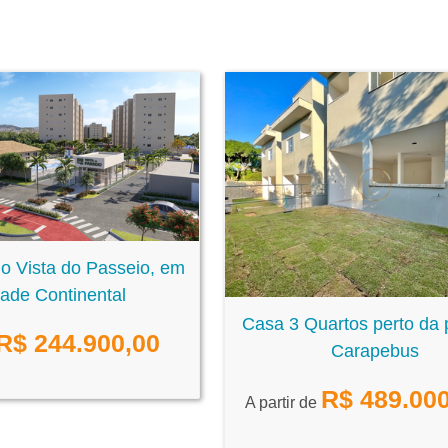
o Vista do Passeio, em
ade Continental
Casa 3 Quartos perto da 
R$
244.900,00
Carapebus
R$
489.000
A partir de