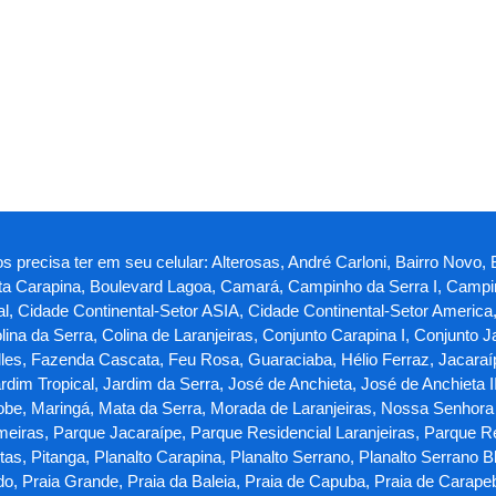
s precisa ter em seu celular: Alterosas, André Carloni, Bairro Novo, 
sta Carapina, Boulevard Lagoa, Camará, Campinho da Serra I, Campin
al, Cidade Continental-Setor ASIA, Cidade Continental-Setor America
olina da Serra, Colina de Laranjeiras, Conjunto Carapina I, Conjunto 
les, Fazenda Cascata, Feu Rosa, Guaraciaba, Hélio Ferraz, Jacaraípe
dim Tropical, Jardim da Serra, José de Anchieta, José de Anchieta I
iobe, Maringá, Mata da Serra, Morada de Laranjeiras, Nossa Senhora
eiras, Parque Jacaraípe, Parque Residencial Laranjeiras, Parque R
, Pitanga, Planalto Carapina, Planalto Serrano, Planalto Serrano Bl
do, Praia Grande, Praia da Baleia, Praia de Capuba, Praia de Carape