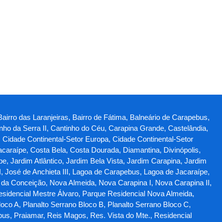
Bairro das Laranjeiras, Bairro de Fátima, Balneário de Carapebus,
ho da Serra II, Cantinho do Céu, Carapina Grande, Castelândia,
, Cidade Continental-Setor Europa, Cidade Continental-Setor
Jacaraípe, Costa Bela, Costa Dourada, Diamantina, Divinópolis,
, Jardim Atlântico, Jardim Bela Vista, Jardim Carapina, Jardim
I, José de Anchieta III, Lagoa de Carapebus, Lagoa de Jacaraípe,
 da Conceição, Nova Almeida, Nova Carapina I, Nova Carapina II,
esidencial Mestre Álvaro, Parque Residencial Nova Almeida,
oco A, Planalto Serrano Bloco B, Planalto Serrano Bloco C,
bus, Praiamar, Reis Magos, Res. Vista do Mte., Residencial