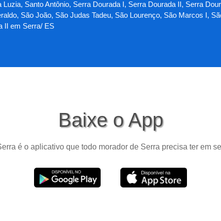
Luzia, Santo Antônio, Serra Dourada I, Serra Dourada II, Serra Doura
aldo, São João, São Judas Tadeu, São Lourenço, São Marcos I, São M
a II em Serra/ ES
Baixe o App
erra é o aplicativo que todo morador de Serra precisa ter em se