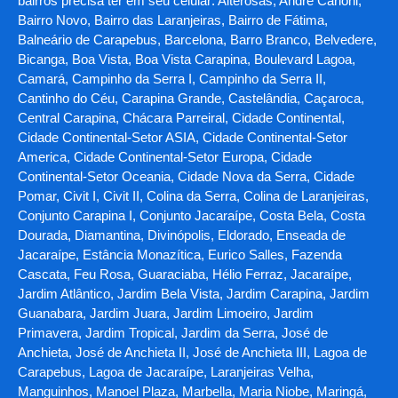
bairros precisa ter em seu celular: Alterosas, André Carloni,
Bairro Novo, Bairro das Laranjeiras, Bairro de Fátima,
Balneário de Carapebus, Barcelona, Barro Branco, Belvedere,
Bicanga, Boa Vista, Boa Vista Carapina, Boulevard Lagoa,
Camará, Campinho da Serra I, Campinho da Serra II,
Cantinho do Céu, Carapina Grande, Castelândia, Caçaroca,
Central Carapina, Chácara Parreiral, Cidade Continental,
Cidade Continental-Setor ASIA, Cidade Continental-Setor
America, Cidade Continental-Setor Europa, Cidade
Continental-Setor Oceania, Cidade Nova da Serra, Cidade
Pomar, Civit I, Civit II, Colina da Serra, Colina de Laranjeiras,
Conjunto Carapina I, Conjunto Jacaraípe, Costa Bela, Costa
Dourada, Diamantina, Divinópolis, Eldorado, Enseada de
Jacaraípe, Estância Monazítica, Eurico Salles, Fazenda
Cascata, Feu Rosa, Guaraciaba, Hélio Ferraz, Jacaraípe,
Jardim Atlântico, Jardim Bela Vista, Jardim Carapina, Jardim
Guanabara, Jardim Juara, Jardim Limoeiro, Jardim
Primavera, Jardim Tropical, Jardim da Serra, José de
Anchieta, José de Anchieta II, José de Anchieta III, Lagoa de
Carapebus, Lagoa de Jacaraípe, Laranjeiras Velha,
Manguinhos, Manoel Plaza, Marbella, Maria Niobe, Maringá,