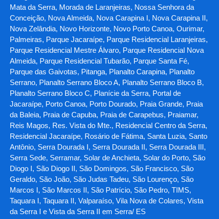
Mata da Serra, Morada de Laranjeiras, Nossa Senhora da
Conceição, Nova Almeida, Nova Carapina I, Nova Carapina II,
Nova Zelândia, Novo Horizonte, Novo Porto Canoa, Ourimar,
Palmeiras, Parque Jacaraípe, Parque Residencial Laranjeiras,
Parque Residencial Mestre Álvaro, Parque Residencial Nova
Almeida, Parque Residencial Tubarão, Parque Santa Fé,
Parque das Gaivotas, Pitanga, Planalto Carapina, Planalto
Serrano, Planalto Serrano Bloco A, Planalto Serrano Bloco B,
Planalto Serrano Bloco C, Planície da Serra, Portal de
Jacaraípe, Porto Canoa, Porto Dourado, Praia Grande, Praia
da Baleia, Praia de Capuba, Praia de Carapebus, Praiamar,
Reis Magos, Res. Vista do Mte., Residencial Centro da Serra,
Residencial Jacaraípe, Rosário de Fátima, Santa Luzia, Santo
Antônio, Serra Dourada I, Serra Dourada II, Serra Dourada III,
Serra Sede, Serramar, Solar de Anchieta, Solar do Porto, São
Diogo I, São Diogo II, São Domingos, São Francisco, São
Geraldo, São João, São Judas Tadeu, São Lourenço, São
Marcos I, São Marcos II, São Patrício, São Pedro, TIMS,
Taquara I, Taquara II, Valparaíso, Vila Nova de Colares, Vista
da Serra I e Vista da Serra II em Serra/ ES