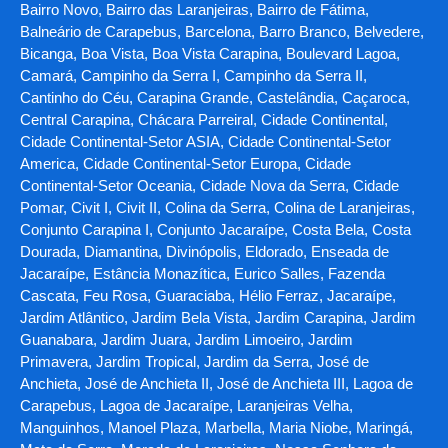
Bairro Novo, Bairro das Laranjeiras, Bairro de Fátima,
Balneário de Carapebus, Barcelona, Barro Branco, Belvedere,
Bicanga, Boa Vista, Boa Vista Carapina, Boulevard Lagoa,
Camará, Campinho da Serra I, Campinho da Serra II,
Cantinho do Céu, Carapina Grande, Castelândia, Caçaroca,
Central Carapina, Chácara Parreiral, Cidade Continental,
Cidade Continental-Setor ASIA, Cidade Continental-Setor
America, Cidade Continental-Setor Europa, Cidade
Continental-Setor Oceania, Cidade Nova da Serra, Cidade
Pomar, Civit I, Civit II, Colina da Serra, Colina de Laranjeiras,
Conjunto Carapina I, Conjunto Jacaraípe, Costa Bela, Costa
Dourada, Diamantina, Divinópolis, Eldorado, Enseada de
Jacaraípe, Estância Monazítica, Eurico Salles, Fazenda
Cascata, Feu Rosa, Guaraciaba, Hélio Ferraz, Jacaraípe,
Jardim Atlântico, Jardim Bela Vista, Jardim Carapina, Jardim
Guanabara, Jardim Juara, Jardim Limoeiro, Jardim
Primavera, Jardim Tropical, Jardim da Serra, José de
Anchieta, José de Anchieta II, José de Anchieta III, Lagoa de
Carapebus, Lagoa de Jacaraípe, Laranjeiras Velha,
Manguinhos, Manoel Plaza, Marbella, Maria Niobe, Maringá,