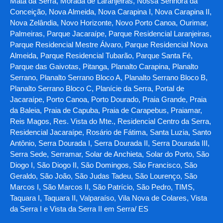
Mata da Serra, Morada de Laranjeiras, Nossa Senhora da
Conceição, Nova Almeida, Nova Carapina I, Nova Carapina II,
Nova Zelândia, Novo Horizonte, Novo Porto Canoa, Ourimar,
Palmeiras, Parque Jacaraípe, Parque Residencial Laranjeiras,
Parque Residencial Mestre Álvaro, Parque Residencial Nova
Almeida, Parque Residencial Tubarão, Parque Santa Fé,
Parque das Gaivotas, Pitanga, Planalto Carapina, Planalto
Serrano, Planalto Serrano Bloco A, Planalto Serrano Bloco B,
Planalto Serrano Bloco C, Planície da Serra, Portal de
Jacaraípe, Porto Canoa, Porto Dourado, Praia Grande, Praia
da Baleia, Praia de Capuba, Praia de Carapebus, Praiamar,
Reis Magos, Res. Vista do Mte., Residencial Centro da Serra,
Residencial Jacaraípe, Rosário de Fátima, Santa Luzia, Santo
Antônio, Serra Dourada I, Serra Dourada II, Serra Dourada III,
Serra Sede, Serramar, Solar de Anchieta, Solar do Porto, São
Diogo I, São Diogo II, São Domingos, São Francisco, São
Geraldo, São João, São Judas Tadeu, São Lourenço, São
Marcos I, São Marcos II, São Patrício, São Pedro, TIMS,
Taquara I, Taquara II, Valparaíso, Vila Nova de Colares, Vista
da Serra I e Vista da Serra II em Serra/ ES