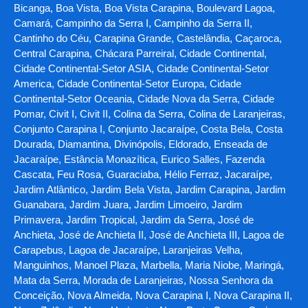
Bicanga, Boa Vista, Boa Vista Carapina, Boulevard Lagoa,
Camará, Campinho da Serra I, Campinho da Serra II,
Cantinho do Céu, Carapina Grande, Castelândia, Caçaroca,
Central Carapina, Chácara Parreiral, Cidade Continental,
Cidade Continental-Setor ASIA, Cidade Continental-Setor
America, Cidade Continental-Setor Europa, Cidade
Continental-Setor Oceania, Cidade Nova da Serra, Cidade
Pomar, Civit I, Civit II, Colina da Serra, Colina de Laranjeiras,
Conjunto Carapina I, Conjunto Jacaraípe, Costa Bela, Costa
Dourada, Diamantina, Divinópolis, Eldorado, Enseada de
Jacaraípe, Estância Monazítica, Eurico Salles, Fazenda
Cascata, Feu Rosa, Guaraciaba, Hélio Ferraz, Jacaraípe,
Jardim Atlântico, Jardim Bela Vista, Jardim Carapina, Jardim
Guanabara, Jardim Juara, Jardim Limoeiro, Jardim
Primavera, Jardim Tropical, Jardim da Serra, José de
Anchieta, José de Anchieta II, José de Anchieta III, Lagoa de
Carapebus, Lagoa de Jacaraípe, Laranjeiras Velha,
Manguinhos, Manoel Plaza, Marbella, Maria Niobe, Maringá,
Mata da Serra, Morada de Laranjeiras, Nossa Senhora da
Conceição, Nova Almeida, Nova Carapina I, Nova Carapina II,