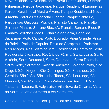
Nova Zelândia, Novo Horizonte, Novo Porto Canoa, Ourimar,
Palmeiras, Parque Jacaraípe, Parque Residencial Laranjeiras,
Parque Residencial Mestre Álvaro, Parque Residencial Nova
Almeida, Parque Residencial Tubarão, Parque Santa Fé,
Parque das Gaivotas, Pitanga, Planalto Carapina, Planalto
Serrano, Planalto Serrano Bloco A, Planalto Serrano Bloco B,
Planalto Serrano Bloco C, Planície da Serra, Portal de
Jacaraípe, Porto Canoa, Porto Dourado, Praia Grande, Praia
da Baleia, Praia de Capuba, Praia de Carapebus, Praiamar,
Reis Magos, Res. Vista do Mte., Residencial Centro da Serra,
Residencial Jacaraípe, Rosário de Fátima, Santa Luzia, Santo
Antônio, Serra Dourada I, Serra Dourada II, Serra Dourada III,
Serra Sede, Serramar, Solar de Anchieta, Solar do Porto, São
Diogo I, São Diogo II, São Domingos, São Francisco, São
Geraldo, São João, São Judas Tadeu, São Lourenço, São
Marcos I, São Marcos II, São Patrício, São Pedro, TIMS,
Taquara I, Taquara II, Valparaíso, Vila Nova de Colares, Vista
da Serra I e Vista da Serra II em Serra/ ES
Contato
|
Termos de Uso
|
Política de Privacidade