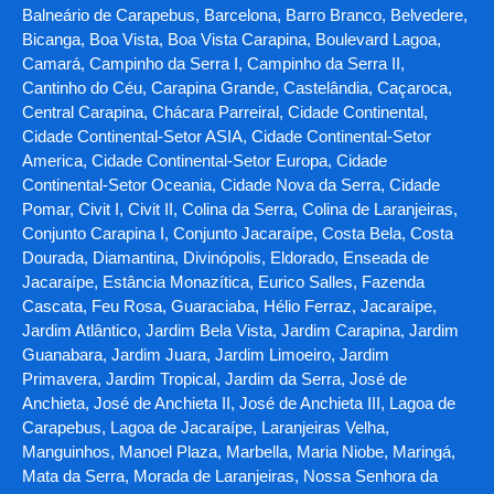
Balneário de Carapebus, Barcelona, Barro Branco, Belvedere,
Bicanga, Boa Vista, Boa Vista Carapina, Boulevard Lagoa,
Camará, Campinho da Serra I, Campinho da Serra II,
Cantinho do Céu, Carapina Grande, Castelândia, Caçaroca,
Central Carapina, Chácara Parreiral, Cidade Continental,
Cidade Continental-Setor ASIA, Cidade Continental-Setor
America, Cidade Continental-Setor Europa, Cidade
Continental-Setor Oceania, Cidade Nova da Serra, Cidade
Pomar, Civit I, Civit II, Colina da Serra, Colina de Laranjeiras,
Conjunto Carapina I, Conjunto Jacaraípe, Costa Bela, Costa
Dourada, Diamantina, Divinópolis, Eldorado, Enseada de
Jacaraípe, Estância Monazítica, Eurico Salles, Fazenda
Cascata, Feu Rosa, Guaraciaba, Hélio Ferraz, Jacaraípe,
Jardim Atlântico, Jardim Bela Vista, Jardim Carapina, Jardim
Guanabara, Jardim Juara, Jardim Limoeiro, Jardim
Primavera, Jardim Tropical, Jardim da Serra, José de
Anchieta, José de Anchieta II, José de Anchieta III, Lagoa de
Carapebus, Lagoa de Jacaraípe, Laranjeiras Velha,
Manguinhos, Manoel Plaza, Marbella, Maria Niobe, Maringá,
Mata da Serra, Morada de Laranjeiras, Nossa Senhora da