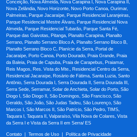
Conceição, Nova Almeida, Nova Carapina I, Nova Carapina II,
Nova Zelândia, Novo Horizonte, Novo Porto Canoa, Ourimar,
Palmeiras, Parque Jacaraípe, Parque Residencial Laranjeiras,
Parque Residencial Mestre Álvaro, Parque Residencial Nova
Almeida, Parque Residencial Tubarão, Parque Santa Fé,
Parque das Gaivotas, Pitanga, Planalto Carapina, Planalto
Serrano, Planalto Serrano Bloco A, Planalto Serrano Bloco B,
Planalto Serrano Bloco C, Planície da Serra, Portal de
Jacaraípe, Porto Canoa, Porto Dourado, Praia Grande, Praia
da Baleia, Praia de Capuba, Praia de Carapebus, Praiamar,
Reis Magos, Res. Vista do Mte., Residencial Centro da Serra,
Residencial Jacaraípe, Rosário de Fátima, Santa Luzia, Santo
Antônio, Serra Dourada I, Serra Dourada II, Serra Dourada III,
Serra Sede, Serramar, Solar de Anchieta, Solar do Porto, São
Diogo I, São Diogo II, São Domingos, São Francisco, São
Geraldo, São João, São Judas Tadeu, São Lourenço, São
Marcos I, São Marcos II, São Patrício, São Pedro, TIMS,
Taquara I, Taquara II, Valparaíso, Vila Nova de Colares, Vista
da Serra I e Vista da Serra II em Serra/ ES
Contato
|
Termos de Uso
|
Política de Privacidade