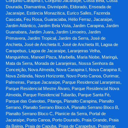
Conjunto Carapina I, Conjunto Jacaraípe, Costa Bela, Costa
Dourada, Diamantina, Divinópolis, Eldorado, Enseada de
Jacaraípe, Estância Monazítica, Eurico Salles, Fazenda
Cascata, Feu Rosa, Guaraciaba, Hélio Ferraz, Jacaraípe,
Jardim Atlântico, Jardim Bela Vista, Jardim Carapina, Jardim
Guanabara, Jardim Juara, Jardim Limoeiro, Jardim
Primavera, Jardim Tropical, Jardim da Serra, José de
Anchieta, José de Anchieta II, José de Anchieta III, Lagoa de
Carapebus, Lagoa de Jacaraípe, Laranjeiras Velha,
Manguinhos, Manoel Plaza, Marbella, Maria Niobe, Maringá,
Mata da Serra, Morada de Laranjeiras, Nossa Senhora da
Conceição, Nova Almeida, Nova Carapina I, Nova Carapina II,
Nova Zelândia, Novo Horizonte, Novo Porto Canoa, Ourimar,
Palmeiras, Parque Jacaraípe, Parque Residencial Laranjeiras,
Parque Residencial Mestre Álvaro, Parque Residencial Nova
Almeida, Parque Residencial Tubarão, Parque Santa Fé,
Parque das Gaivotas, Pitanga, Planalto Carapina, Planalto
Serrano, Planalto Serrano Bloco A, Planalto Serrano Bloco B,
Planalto Serrano Bloco C, Planície da Serra, Portal de
Jacaraípe, Porto Canoa, Porto Dourado, Praia Grande, Praia
da Baleia, Praia de Capuba, Praia de Carapebus, Praiamar,