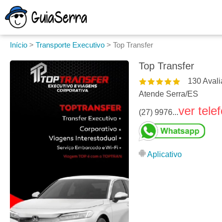
Início
>
Transporte Executivo
>
Top Transfer
Top Transfer
130
Avali
Atende Serra
/
ES
ver tele
(27) 9976...
Aplicativo