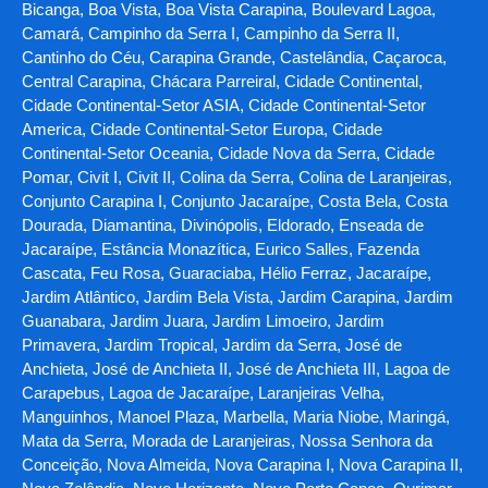
Bicanga, Boa Vista, Boa Vista Carapina, Boulevard Lagoa,
Camará, Campinho da Serra I, Campinho da Serra II,
Cantinho do Céu, Carapina Grande, Castelândia, Caçaroca,
Central Carapina, Chácara Parreiral, Cidade Continental,
Cidade Continental-Setor ASIA, Cidade Continental-Setor
America, Cidade Continental-Setor Europa, Cidade
Continental-Setor Oceania, Cidade Nova da Serra, Cidade
Pomar, Civit I, Civit II, Colina da Serra, Colina de Laranjeiras,
Conjunto Carapina I, Conjunto Jacaraípe, Costa Bela, Costa
Dourada, Diamantina, Divinópolis, Eldorado, Enseada de
Jacaraípe, Estância Monazítica, Eurico Salles, Fazenda
Cascata, Feu Rosa, Guaraciaba, Hélio Ferraz, Jacaraípe,
Jardim Atlântico, Jardim Bela Vista, Jardim Carapina, Jardim
Guanabara, Jardim Juara, Jardim Limoeiro, Jardim
Primavera, Jardim Tropical, Jardim da Serra, José de
Anchieta, José de Anchieta II, José de Anchieta III, Lagoa de
Carapebus, Lagoa de Jacaraípe, Laranjeiras Velha,
Manguinhos, Manoel Plaza, Marbella, Maria Niobe, Maringá,
Mata da Serra, Morada de Laranjeiras, Nossa Senhora da
Conceição, Nova Almeida, Nova Carapina I, Nova Carapina II,