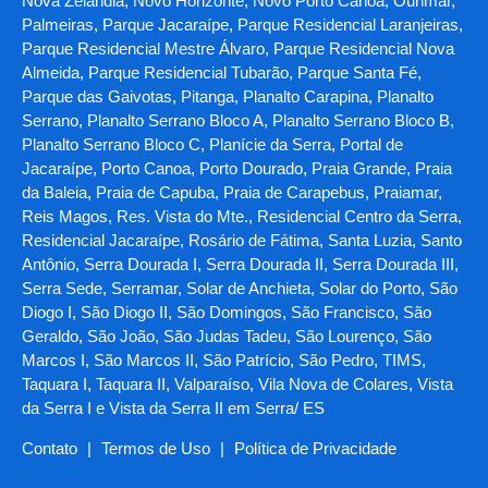
Nova Zelândia, Novo Horizonte, Novo Porto Canoa, Ourimar,
Palmeiras, Parque Jacaraípe, Parque Residencial Laranjeiras,
Parque Residencial Mestre Álvaro, Parque Residencial Nova
Almeida, Parque Residencial Tubarão, Parque Santa Fé,
Parque das Gaivotas, Pitanga, Planalto Carapina, Planalto
Serrano, Planalto Serrano Bloco A, Planalto Serrano Bloco B,
Planalto Serrano Bloco C, Planície da Serra, Portal de
Jacaraípe, Porto Canoa, Porto Dourado, Praia Grande, Praia
da Baleia, Praia de Capuba, Praia de Carapebus, Praiamar,
Reis Magos, Res. Vista do Mte., Residencial Centro da Serra,
Residencial Jacaraípe, Rosário de Fátima, Santa Luzia, Santo
Antônio, Serra Dourada I, Serra Dourada II, Serra Dourada III,
Serra Sede, Serramar, Solar de Anchieta, Solar do Porto, São
Diogo I, São Diogo II, São Domingos, São Francisco, São
Geraldo, São João, São Judas Tadeu, São Lourenço, São
Marcos I, São Marcos II, São Patrício, São Pedro, TIMS,
Taquara I, Taquara II, Valparaíso, Vila Nova de Colares, Vista
da Serra I e Vista da Serra II em Serra/ ES
Contato
|
Termos de Uso
|
Política de Privacidade