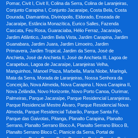
Pomar, Civit I, Civit II, Colina da Serra, Colina de Laranjeiras,
Conjunto Carapina I, Conjunto Jacaraípe, Costa Bela, Costa
Dourada, Diamantina, Divinópolis, Eldorado, Enseada de
Jacaraípe, Estância Monazítica, Eurico Salles, Fazenda
Cascata, Feu Rosa, Guaraciaba, Hélio Ferraz, Jacaraípe,
Jardim Atlântico, Jardim Bela Vista, Jardim Carapina, Jardim
Guanabara, Jardim Juara, Jardim Limoeiro, Jardim
Primavera, Jardim Tropical, Jardim da Serra, José de
Anchieta, José de Anchieta II, José de Anchieta III, Lagoa de
Carapebus, Lagoa de Jacaraípe, Laranjeiras Velha,
Manguinhos, Manoel Plaza, Marbella, Maria Niobe, Maringá,
Mata da Serra, Morada de Laranjeiras, Nossa Senhora da
Conceição, Nova Almeida, Nova Carapina I, Nova Carapina II,
Nova Zelândia, Novo Horizonte, Novo Porto Canoa, Ourimar,
Palmeiras, Parque Jacaraípe, Parque Residencial Laranjeiras,
Parque Residencial Mestre Álvaro, Parque Residencial Nova
Almeida, Parque Residencial Tubarão, Parque Santa Fé,
Parque das Gaivotas, Pitanga, Planalto Carapina, Planalto
Serrano, Planalto Serrano Bloco A, Planalto Serrano Bloco B,
Planalto Serrano Bloco C, Planície da Serra, Portal de