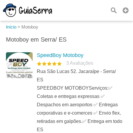
Início
>
Motoboy
Motoboy em Serra/ ES
SpeedBoy Motoboy
3
Avaliações
Rua São Lucas 52. Jacaraípe - Serra/
ES
SPEEDBOY MOTOBOYServiços:✅
Coletas e entregas expressas ✅
Despachos em aeroportos ✅ Entregas
corporativas e e-comerces ✅ Envio flex,
retiradas em galpões.✅ Entrega em todo
ES