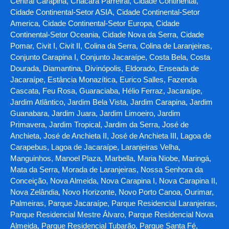
Central Carapina, Chácara Parreiral, Cidade Continental,
Cidade Continental-Setor ASIA, Cidade Continental-Setor
America, Cidade Continental-Setor Europa, Cidade
Continental-Setor Oceania, Cidade Nova da Serra, Cidade
Pomar, Civit I, Civit II, Colina da Serra, Colina de Laranjeiras,
Conjunto Carapina I, Conjunto Jacaraípe, Costa Bela, Costa
Dourada, Diamantina, Divinópolis, Eldorado, Enseada de
Jacaraípe, Estância Monazítica, Eurico Salles, Fazenda
Cascata, Feu Rosa, Guaraciaba, Hélio Ferraz, Jacaraípe,
Jardim Atlântico, Jardim Bela Vista, Jardim Carapina, Jardim
Guanabara, Jardim Juara, Jardim Limoeiro, Jardim
Primavera, Jardim Tropical, Jardim da Serra, José de
Anchieta, José de Anchieta II, José de Anchieta III, Lagoa de
Carapebus, Lagoa de Jacaraípe, Laranjeiras Velha,
Manguinhos, Manoel Plaza, Marbella, Maria Niobe, Maringá,
Mata da Serra, Morada de Laranjeiras, Nossa Senhora da
Conceição, Nova Almeida, Nova Carapina I, Nova Carapina II,
Nova Zelândia, Novo Horizonte, Novo Porto Canoa, Ourimar,
Palmeiras, Parque Jacaraípe, Parque Residencial Laranjeiras,
Parque Residencial Mestre Álvaro, Parque Residencial Nova
Almeida, Parque Residencial Tubarão, Parque Santa Fé,