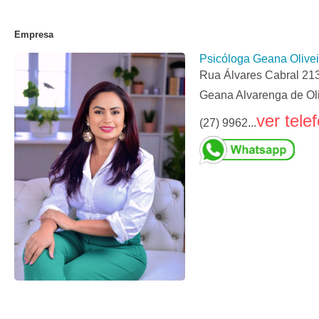
Empresa
Psicóloga Geana Olivei
Rua Álvares Cabral 213
Geana Alvarenga de Oli
ver tele
(27) 9962...