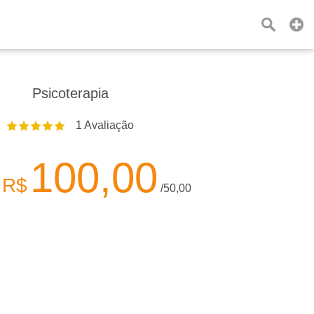
Psicoterapia
1
Avaliação
100,00
R$
e
/50,00