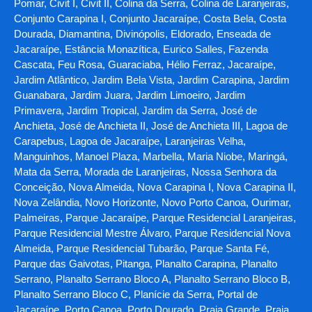
Pomar, Civit I, Civit II, Colina da Serra, Colina de Laranjeiras,
Conjunto Carapina I, Conjunto Jacaraípe, Costa Bela, Costa
Dourada, Diamantina, Divinópolis, Eldorado, Enseada de
Jacaraípe, Estância Monazítica, Eurico Salles, Fazenda
Cascata, Feu Rosa, Guaraciaba, Hélio Ferraz, Jacaraípe,
Jardim Atlântico, Jardim Bela Vista, Jardim Carapina, Jardim
Guanabara, Jardim Juara, Jardim Limoeiro, Jardim
Primavera, Jardim Tropical, Jardim da Serra, José de
Anchieta, José de Anchieta II, José de Anchieta III, Lagoa de
Carapebus, Lagoa de Jacaraípe, Laranjeiras Velha,
Manguinhos, Manoel Plaza, Marbella, Maria Niobe, Maringá,
Mata da Serra, Morada de Laranjeiras, Nossa Senhora da
Conceição, Nova Almeida, Nova Carapina I, Nova Carapina II,
Nova Zelândia, Novo Horizonte, Novo Porto Canoa, Ourimar,
Palmeiras, Parque Jacaraípe, Parque Residencial Laranjeiras,
Parque Residencial Mestre Álvaro, Parque Residencial Nova
Almeida, Parque Residencial Tubarão, Parque Santa Fé,
Parque das Gaivotas, Pitanga, Planalto Carapina, Planalto
Serrano, Planalto Serrano Bloco A, Planalto Serrano Bloco B,
Planalto Serrano Bloco C, Planície da Serra, Portal de
Jacaraípe, Porto Canoa, Porto Dourado, Praia Grande, Praia