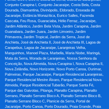
Conjunto Carapina I, Conjunto Jacaraípe, Costa Bela, Costa
Dourada, Diamantina, Divinópolis, Eldorado, Enseada de
Jacaraípe, Estância Monazítica, Eurico Salles, Fazenda
Cascata, Feu Rosa, Guaraciaba, Hélio Ferraz, Jacaraípe,
Jardim Atlântico, Jardim Bela Vista, Jardim Carapina, Jardim
Guanabara, Jardim Juara, Jardim Limoeiro, Jardim
Primavera, Jardim Tropical, Jardim da Serra, José de
Anchieta, José de Anchieta II, José de Anchieta III, Lagoa de
Carapebus, Lagoa de Jacaraípe, Laranjeiras Velha,
Manguinhos, Manoel Plaza, Marbella, Maria Niobe, Maringá,
Mata da Serra, Morada de Laranjeiras, Nossa Senhora da
Conceição, Nova Almeida, Nova Carapina I, Nova Carapina II,
Nova Zelândia, Novo Horizonte, Novo Porto Canoa, Ourimar,
Palmeiras, Parque Jacaraípe, Parque Residencial Laranjeiras,
Parque Residencial Mestre Álvaro, Parque Residencial Nova
Almeida, Parque Residencial Tubarão, Parque Santa Fé,
Parque das Gaivotas, Pitanga, Planalto Carapina, Planalto
Serrano, Planalto Serrano Bloco A, Planalto Serrano Bloco B,
Planalto Serrano Bloco C, Planície da Serra, Portal de
Jacaraípe, Porto Canoa, Porto Dourado, Praia Grande, Praia